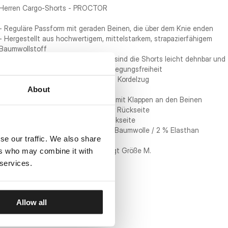
Herren Cargo-Shorts - PROCTOR
- Reguläre Passform mit geraden Beinen, die über dem Knie enden
- Hergestellt aus hochwertigem, mittelstarkem, strapazierfähigem
Baumwollstoff
- Dank des Einsatzes von Elasthan sind die Shorts leicht dehnbar und
ermöglichen uneingeschränkte Bewegungsfreiheit
- Elastischer Bund mit verstellbarem Kordelzug
About
- Zwei offene Einschubtaschen
- Zwei große aufgesetzte Taschen mit Klappen an den Beinen
- Zwei eingenähte Taschen auf der Rückseite
- Kleines PITBULL-Logo auf der Rückseite
- ​​Materialzusammensetzung: 98 % Baumwolle / 2 % Elasthan
se our traffic. We also share
Das Modell ist 183 cm groß und trägt Größe M.
ers who may combine it with
 services.
Allow all