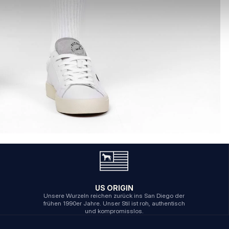
US ORIGIN
Unsere Wurzeln reichen zurück ins San Diego der
frühen 1990er Jahre. Unser Stil ist roh, authentisch
und kompromisslos.