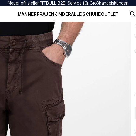
Neuer offizieller PITBULL-B2B-Service für Großhandelskunden
MÄNNER
FRAUEN
KINDER
ALLE SCHUHE
OUTLET