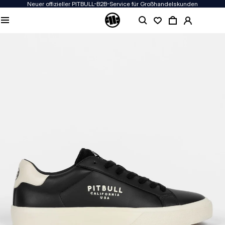
Neuer offizieller PITBULL-B2B-Service für Großhandelskunden