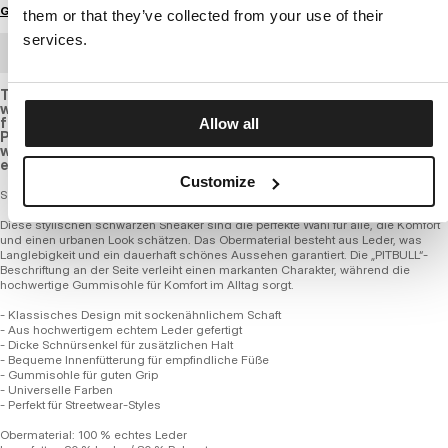
Größenratgeber
them or that they’ve collected from your use of their
services.
GROSSHANDELSBESTELLUNG
These stylish white sneakers are the perfect choice for those
who value comfort and an urban look. the upper is crafted
from leather, ensuring durability and a long-lasting look. the
Allow all
PITBULL lettering on the side adds a distinctive character,
while the high-quality rubber sole ensures comfort for
everyday wear.
Customize
Schuhe HOOPER
Diese stylischen schwarzen Sneaker sind die perfekte Wahl für alle, die Komfort
und einen urbanen Look schätzen. Das Obermaterial besteht aus Leder, was
Langlebigkeit und ein dauerhaft schönes Aussehen garantiert. Die „PITBULL“-
Beschriftung an der Seite verleiht einen markanten Charakter, während die
hochwertige Gummisohle für Komfort im Alltag sorgt.
- Klassisches Design mit sockenähnlichem Schaft
- Aus hochwertigem echtem Leder gefertigt
- Dicke Schnürsenkel für zusätzlichen Halt
- Bequeme Innenfütterung für empfindliche Füße
- Gummisohle für guten Grip
- Universelle Farben
- Perfekt für Streetwear-Styles
Obermaterial: 100 % echtes Leder