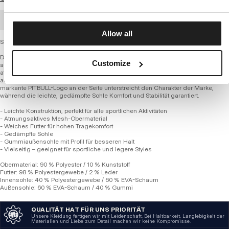
GROSSHANDELSBESTELLUNG
Allow all
Schuhe ROSCOE
Diese modernen schwarzen Sneaker verbinden ein sportliches Design mit
Customize
außergewöhnlichem Komfort beim Training. Das Obermaterial besteht aus
atmungsaktivem Mesh mit synthetischer Verstärkung, was Komfort und
ausreichende Belüftung bei jeder körperlichen Aktivität gewährleistet. Das
markante PITBULL-Logo an der Seite unterstreicht den Charakter der Marke,
während die leichte, gedämpfte Sohle Komfort und Stabilität garantiert.
- Leichte Konstruktion, perfekt für alle sportlichen Aktivitäten
- Atmungsaktives Mesh-Obermaterial
- Weiches Futter für hohen Tragekomfort
- Gedämpfte Sohle
- Gummiaußensohle mit Profil für besseren Halt
- Vielseitig – geeignet für sportliche und legere Styles
Obermaterial: 90 % Polyester / 10 % Kunststoff
Futter: 98 % Polyestergewebe / 2 % Leder
Innensohle: 40 % Polyestergewebe / 60 % EVA-Schaum
Außensohle: 60 % EVA-Schaum / 40 % Gummi
QUALITÄT HAT FÜR UNS PRIORITÄT
Unsere Kleidung fertigen wir mit Leidenschaft. Bei Haltbarkeit, Langlebigkeit der
Materialien und Liebe zum Detail machen wir keine Kompromisse.