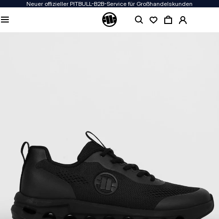
Neuer offizieller PITBULL-B2B-Service für Großhandelskunden