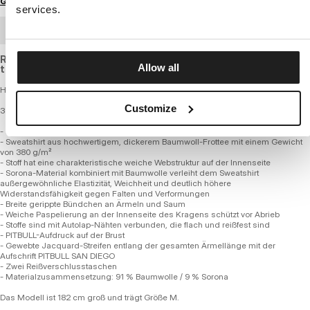
Größenratgeber
services.
GROSSHANDELSBESTELLUNG
Regular fit sweatshirt made of high-quality, slightly elastic,
Allow all
thick cotton with a soft weave.
Herren-Sweatshirt mit Reißverschluss - NEXUS
Customize
380 COTTON TERRY SERIE
- Bequeme, reguläre Passform
- Sweatshirt aus hochwertigem, dickerem Baumwoll-Frottee mit einem Gewicht
von 380 g/m²
- Stoff hat eine charakteristische weiche Webstruktur auf der Innenseite
- Sorona-Material kombiniert mit Baumwolle verleiht dem Sweatshirt
außergewöhnliche Elastizität, Weichheit und deutlich höhere
Widerstandsfähigkeit gegen Falten und Verformungen
- Breite gerippte Bündchen an Ärmeln und Saum
- Weiche Paspelierung an der Innenseite des Kragens schützt vor Abrieb
- Stoffe sind mit Autolap-Nähten verbunden, die flach und reißfest sind
- PITBULL-Aufdruck auf der Brust
- Gewebte Jacquard-Streifen entlang der gesamten Ärmellänge mit der
Aufschrift PITBULL SAN DIEGO
- Zwei Reißverschlusstaschen
- Materialzusammensetzung: 91 % Baumwolle / 9 % Sorona
Das Modell ist 182 cm groß und trägt Größe M.