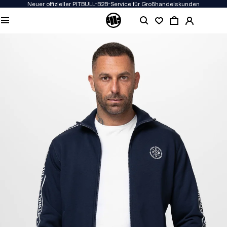
Neuer offizieller PITBULL-B2B-Service für Großhandelskunden