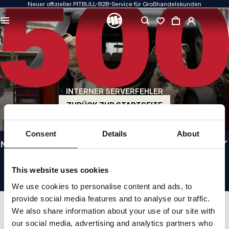
Neuer offizieller PITBULL-B2B-Service für Großhandelskunden
QUALITÄT HAT FÜR UNS PRIORITÄT
Unsere Kleidung fertigen wir mit Leidenschaft. Bei Haltbarkeit, Langlebigkeit der
Materialien und Liebe zum Detail machen wir keine Kompromisse.
US ORIGIN
Unsere Wurzeln reichen zurück ins San Diego der frühen 1990er Jahre. Unser Stil
ist roh, authentisch und kompromisslos.
INTERNER SERVERFEHLER
MARKE MIT CHARAKTER
Unsere Kollektionen werden von Sportlern, Kämpfern und unbeirrbaren
ZURÜCK ZUR STARTSEITE
Individualisten gewählt.
INFORMATIONEN
Consent
Details
About
NÜTZLICHE LINKS
GERMANY
©1997 - 2026 PITBULL SP. Z O.O. ALLE RECHTE VORBEHALTEN.
This website uses cookies
SITE CREDITS
We use cookies to personalise content and ads, to
NACH OBEN GEHEN
provide social media features and to analyse our traffic.
We also share information about your use of our site with
our social media, advertising and analytics partners who