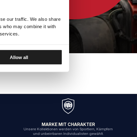
se our traffic. We also share
ers who may combine it with
 services.
Allow all
MARKE MIT CHARAKTER
Unsere Kollektionen werden von Sportlern, Kämpfern
und unbeirrbaren Individualisten gewählt.