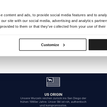
e content and ads, to provide social media features and to analy
INTERNER SERVERFEHLER
 our site with our social media, advertising and analytics partn
ZURÜCK ZUR STARTSEITE
 provided to them or that they’ve collected from your use of their
Customize
US ORIGIN
Unsere Wurzeln reichen zurück ins San Diego der
frühen 1990er Jahre. Unser Stil ist roh, authentisch
und kompromisslos.