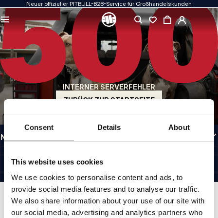
Neuer offizieller PITBULL-B2B-Service für Großhandelskunden
QUALITÄT HAT FÜR UNS PRIORITÄT
Unsere Kleidung fertigen wir mit Leidenschaft. Bei Haltbarkeit, Langlebigkeit der
Materialien und Liebe zum Detail machen wir keine Kompromisse.
US ORIGIN
Unsere Wurzeln reichen zurück ins San Diego der frühen 1990er Jahre. Unser Stil
ist roh, authentisch und kompromisslos.
INTERNER SERVERFEHLER
MARKE MIT CHARAKTER
Unsere Kollektionen werden von Sportlern, Kämpfern und unbeirrbaren
ZURÜCK ZUR STARTSEITE
Individualisten gewählt.
INFORMATIONEN
Consent
Details
About
NÜTZLICHE LINKS
GERMANY
©1997 - 2026 PITBULL SP. Z O.O. ALLE RECHTE VORBEHALTEN.
This website uses cookies
SITE CREDITS
We use cookies to personalise content and ads, to
NACH OBEN GEHEN
provide social media features and to analyse our traffic.
We also share information about your use of our site with
our social media, advertising and analytics partners who