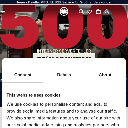
Neuer offizieller PITBULL-B2B-Service für Großhandelskunden
QUALITÄT HAT FÜR UNS PRIORITÄT
Unsere Kleidung fertigen wir mit Leidenschaft. Bei Haltbarkeit, Langlebigkeit der
Materialien und Liebe zum Detail machen wir keine Kompromisse.
US ORIGIN
Unsere Wurzeln reichen zurück ins San Diego der frühen 1990er Jahre. Unser Stil
ist roh, authentisch und kompromisslos.
INTERNER SERVERFEHLER
MARKE MIT CHARAKTER
Unsere Kollektionen werden von Sportlern, Kämpfern und unbeirrbaren
ZURÜCK ZUR STARTSEITE
Individualisten gewählt.
INFORMATIONEN
Consent
Details
About
NÜTZLICHE LINKS
GERMANY
©1997 - 2026 PITBULL SP. Z O.O. ALLE RECHTE VORBEHALTEN.
This website uses cookies
SITE CREDITS
We use cookies to personalise content and ads, to
NACH OBEN GEHEN
provide social media features and to analyse our traffic.
We also share information about your use of our site with
our social media, advertising and analytics partners who