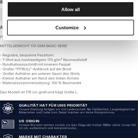
Größenratgeber
Allow all
GROSSHANDELSBESTELLUNG
A standard-weight cotton T-shirt with a regular fit.
Customize
Herren-T-Shirt - O'SIDE
MITTELGEWICHT 170 GSM BASIC SERIE
- Reguläre, bequeme Passform
- T-Shirt aus hochwertigem 170 g/m² Baumwollstoff
- Rundhalsausschnitt mit innerem Paspel
- Großer "PITBULL"-Aufdruck auf der Brust
- Großer Aufnäher am unteren Saum des Shirts
- Kleiner Aufnäher am Rand des linken Ärmels
- Materialzusammensetzung: 100 % Baumwolle
Das Modell ist 176 cm groß und trägt Größe L.
QUALITÄT HAT FÜR UNS PRIORITÄT
Unsere Kleidung fertigen wir mit Leidenschaft. Bei Haltbarkeit, Langlebigkeit der
Materialien und Liebe zum Detail machen wir keine Kompromisse.
US ORIGIN
Unsere Wurzeln reichen zurück ins San Diego der frühen 1990er Jahre. Unser Stil
ist roh, authentisch und kompromisslos.
MARKE MIT CHARAKTER