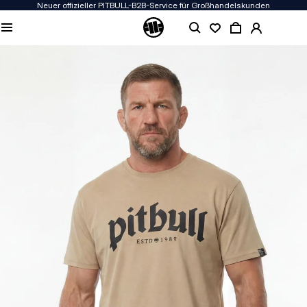
Neuer offizieller PITBULL-B2B-Service für Großhandelskunden