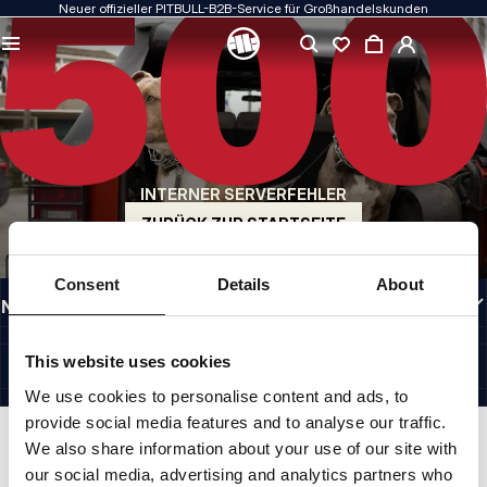
Neuer offizieller PITBULL-B2B-Service für Großhandelskunden
QUALITÄT HAT FÜR UNS PRIORITÄT
Unsere Kleidung fertigen wir mit Leidenschaft. Bei Haltbarkeit, Langlebigkeit der
Materialien und Liebe zum Detail machen wir keine Kompromisse.
US ORIGIN
Unsere Wurzeln reichen zurück ins San Diego der frühen 1990er Jahre. Unser Stil
ist roh, authentisch und kompromisslos.
INTERNER SERVERFEHLER
MARKE MIT CHARAKTER
Unsere Kollektionen werden von Sportlern, Kämpfern und unbeirrbaren
ZURÜCK ZUR STARTSEITE
Individualisten gewählt.
INFORMATIONEN
Consent
Details
About
NÜTZLICHE LINKS
GERMANY
©1997 - 2026 PITBULL SP. Z O.O. ALLE RECHTE VORBEHALTEN.
This website uses cookies
SITE CREDITS
We use cookies to personalise content and ads, to
NACH OBEN GEHEN
provide social media features and to analyse our traffic.
We also share information about your use of our site with
our social media, advertising and analytics partners who