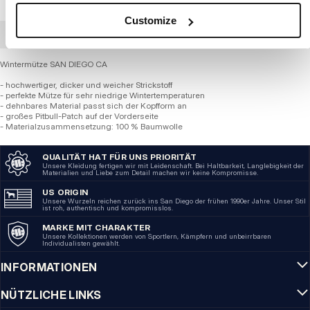
Customize
GROSSHANDELSBESTELLUNG
Wintermütze SAN DIEGO CA
- hochwertiger, dicker und weicher Strickstoff
- perfekte Mütze für sehr niedrige Wintertemperaturen
- dehnbares Material passt sich der Kopfform an
- großes Pitbull-Patch auf der Vorderseite
- Materialzusammensetzung: 100 % Baumwolle
QUALITÄT HAT FÜR UNS PRIORITÄT
Unsere Kleidung fertigen wir mit Leidenschaft. Bei Haltbarkeit, Langlebigkeit der
Materialien und Liebe zum Detail machen wir keine Kompromisse.
US ORIGIN
Unsere Wurzeln reichen zurück ins San Diego der frühen 1990er Jahre. Unser Stil
ist roh, authentisch und kompromisslos.
MARKE MIT CHARAKTER
Unsere Kollektionen werden von Sportlern, Kämpfern und unbeirrbaren
Individualisten gewählt.
INFORMATIONEN
NÜTZLICHE LINKS