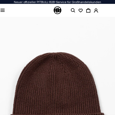
Neuer offizieller PITBULL-B2B-Service für Großhandelskunden