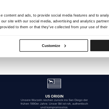
e content and ads, to provide social media features and to analy
INTERNER SERVERFEHLER
 our site with our social media, advertising and analytics partn
ZURÜCK ZUR STARTSEITE
 provided to them or that they’ve collected from your use of their
Customize
US ORIGIN
Unsere Wurzeln reichen zurück ins San Diego der
frühen 1990er Jahre. Unser Stil ist roh, authentisch
und kompromisslos.