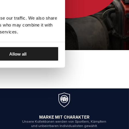
se our traffic. We also share
ers who may combine it with
 services.
Allow all
MARKE MIT CHARAKTER
Unsere Kollektionen werden von Sportlern, Kämpfern
und unbeirrbaren Individualisten gewählt.