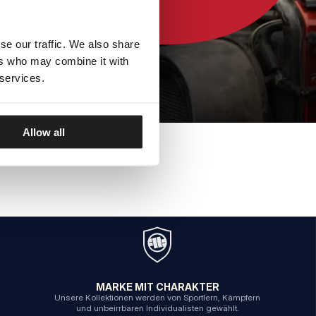
se our traffic. We also share
ers who may combine it with
 services.
Allow all
MARKE MIT CHARAKTER
Unsere Kollektionen werden von Sportlern, Kämpfern
und unbeirrbaren Individualisten gewählt.