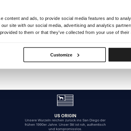
e content and ads, to provide social media features and to analy
INTERNER SERVERFEHLER
 our site with our social media, advertising and analytics partn
ZURÜCK ZUR STARTSEITE
 provided to them or that they’ve collected from your use of their
Customize
US ORIGIN
Unsere Wurzeln reichen zurück ins San Diego der
frühen 1990er Jahre. Unser Stil ist roh, authentisch
und kompromisslos.