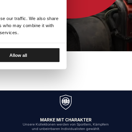
se our traffic. We also share
ers who may combine it with
 services.
Allow all
MARKE MIT CHARAKTER
Unsere Kollektionen werden von Sportlern, Kämpfern
und unbeirrbaren Individualisten gewählt.