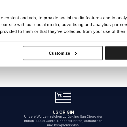
e content and ads, to provide social media features and to analy
INTERNER SERVERFEHLER
 our site with our social media, advertising and analytics partn
ZURÜCK ZUR STARTSEITE
 provided to them or that they’ve collected from your use of their
Customize
US ORIGIN
Unsere Wurzeln reichen zurück ins San Diego der
frühen 1990er Jahre. Unser Stil ist roh, authentisch
und kompromisslos.