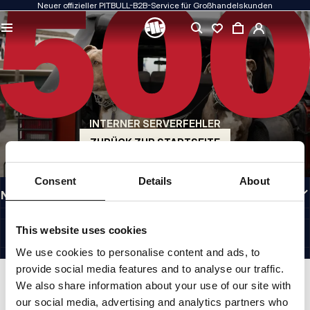
Neuer offizieller PITBULL-B2B-Service für Großhandelskunden
QUALITÄT HAT FÜR UNS PRIORITÄT
Unsere Kleidung fertigen wir mit Leidenschaft. Bei Haltbarkeit, Langlebigkeit der
Materialien und Liebe zum Detail machen wir keine Kompromisse.
US ORIGIN
Unsere Wurzeln reichen zurück ins San Diego der frühen 1990er Jahre. Unser Stil
ist roh, authentisch und kompromisslos.
INTERNER SERVERFEHLER
MARKE MIT CHARAKTER
Unsere Kollektionen werden von Sportlern, Kämpfern und unbeirrbaren
ZURÜCK ZUR STARTSEITE
Individualisten gewählt.
INFORMATIONEN
Consent
Details
About
NÜTZLICHE LINKS
GERMANY
©1997 - 2026 PITBULL SP. Z O.O. ALLE RECHTE VORBEHALTEN.
This website uses cookies
SITE CREDITS
We use cookies to personalise content and ads, to
NACH OBEN GEHEN
provide social media features and to analyse our traffic.
We also share information about your use of our site with
our social media, advertising and analytics partners who