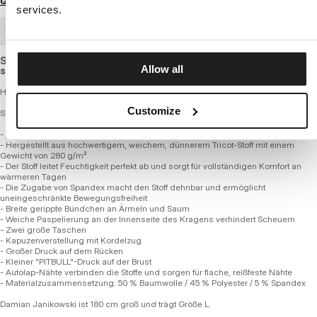
Größenratgeber
services.
GROSSHANDELSBESTELLUNG
Slightly elastic sweatshirt with a standard cut, made of light,
Allow all
slightly thinner and breathable cotton fabric.
Herren Zip-Up Hoodie – MIDNIGHT
Customize
SERIE 280 GSM TRICOT FROTTEE
- Bequeme reguläre Passform
- Hergestellt aus hochwertigem, weichem, dünnerem Tricot-Stoff mit einem
Gewicht von 280 g/m²
- Der Stoff leitet Feuchtigkeit perfekt ab und sorgt für vollständigen Komfort an
wärmeren Tagen
- Die Zugabe von Spandex macht den Stoff dehnbar und ermöglicht
uneingeschränkte Bewegungsfreiheit
- Breite gerippte Bündchen an Ärmeln und Saum
- Weiche Paspelierung an der Innenseite des Kragens verhindert Scheuern
- Zwei große Taschen
- Kapuzenverstellung mit Kordelzug
- Großer Druck auf dem Rücken
- Kleiner "PITBULL"-Druck auf der Brust
- Autolap-Nähte verbinden die Stoffe und sorgen für flache, reißfeste Nähte
- Materialzusammensetzung: 50 % Baumwolle / 45 % Polyester / 5 % Spandex
Damian Janikowski ist 180 cm groß und trägt Größe L.