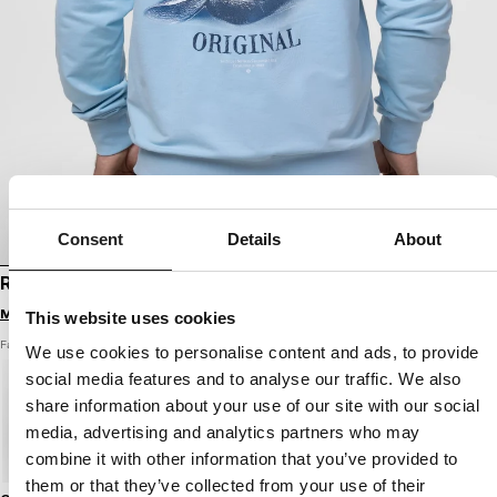
Consent
Details
About
REISSVERSCHLUSS-HOODIE MIDNIGHT
Melde dich an, um Preise zu sehen
This website uses cookies
Farbe: eisblau
We use cookies to personalise content and ads, to provide
social media features and to analyse our traffic. We also
share information about your use of our site with our social
media, advertising and analytics partners who may
combine it with other information that you’ve provided to
them or that they’ve collected from your use of their