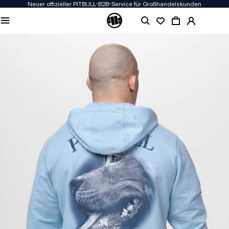
Neuer offizieller PITBULL-B2B-Service für Großhandelskunden