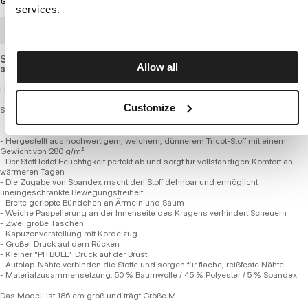
Größenratgeber
services.
GROSSHANDELSBESTELLUNG
Slightly elastic sweatshirt with a standard cut, made of light,
Allow all
slightly thinner and breathable cotton fabric.
Herren Zip-Up Hoodie – MIDNIGHT
Customize
SERIE 280 GSM TRICOT FROTTEE
- Bequeme reguläre Passform
- Hergestellt aus hochwertigem, weichem, dünnerem Tricot-Stoff mit einem
Gewicht von 280 g/m²
- Der Stoff leitet Feuchtigkeit perfekt ab und sorgt für vollständigen Komfort an
wärmeren Tagen
- Die Zugabe von Spandex macht den Stoff dehnbar und ermöglicht
uneingeschränkte Bewegungsfreiheit
- Breite gerippte Bündchen an Ärmeln und Saum
- Weiche Paspelierung an der Innenseite des Kragens verhindert Scheuern
- Zwei große Taschen
- Kapuzenverstellung mit Kordelzug
- Großer Druck auf dem Rücken
- Kleiner "PITBULL"-Druck auf der Brust
- Autolap-Nähte verbinden die Stoffe und sorgen für flache, reißfeste Nähte
- Materialzusammensetzung: 50 % Baumwolle / 45 % Polyester / 5 % Spandex
Das Modell ist 186 cm groß und trägt Größe M.