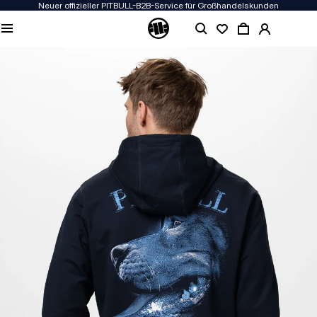
Neuer offizieller PITBULL-B2B-Service für Großhandelskunden