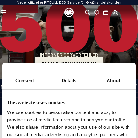
Neuer offizieller PITBULL-B2B-Service für Großhandelskunden
QUALITÄT HAT FÜR UNS PRIORITÄT
Unsere Kleidung fertigen wir mit Leidenschaft. Bei Haltbarkeit, Langlebigkeit der
Materialien und Liebe zum Detail machen wir keine Kompromisse.
US ORIGIN
Unsere Wurzeln reichen zurück ins San Diego der frühen 1990er Jahre. Unser Stil
ist roh, authentisch und kompromisslos.
INTERNER SERVERFEHLER
MARKE MIT CHARAKTER
Unsere Kollektionen werden von Sportlern, Kämpfern und unbeirrbaren
ZURÜCK ZUR STARTSEITE
Individualisten gewählt.
INFORMATIONEN
Consent
Details
About
NÜTZLICHE LINKS
GERMANY
©1997 - 2026 PITBULL SP. Z O.O. ALLE RECHTE VORBEHALTEN.
This website uses cookies
SITE CREDITS
We use cookies to personalise content and ads, to
NACH OBEN GEHEN
provide social media features and to analyse our traffic.
We also share information about your use of our site with
our social media, advertising and analytics partners who