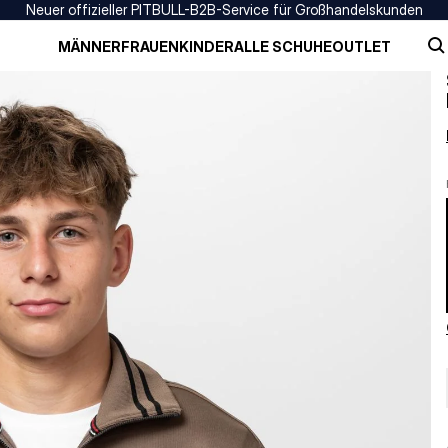
Neuer offizieller PITBULL-B2B-Service für Großhandelskunden
MÄNNER
FRAUEN
KINDER
ALLE SCHUHE
OUTLET