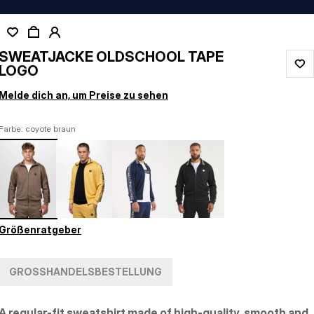
SWEATJACKE OLDSCHOOL TAPE
LOGO
Melde dich an, um Preise zu sehen
Farbe: coyote braun
Größenratgeber
GROSSHANDELSBESTELLUNG
A regular-fit sweatshirt made of high-quality, smooth and