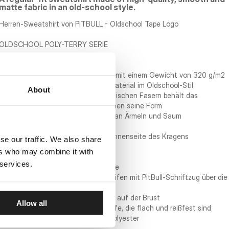
matte fabric in an old-school style.
Herren-Sweatshirt von PITBULL - Oldschool Tape Logo
OLDSCHOOL POLY-TERRY SERIE
- reguläre, bequeme Passform
- aus hochwertigem Polyesterstoff mit einem Gewicht von 320 g/m2
- glattes und gleichzeitig mattes Material im Oldschool-Stil
About
- dank der Verwendung von synthetischen Fasern behält das
Sweatshirt auch nach vielen Wäschen seine Form
- breite, gerippte, stabile Bündchen an Ärmeln und Saum
- hoher, gerippter Kragen
- kontrastierende Streifen auf der Innenseite des Kragens
se our traffic. We also share
- offene Handtaschen
ers who may combine it with
- Metallreißverschluss und Zipper
 services.
- horizontale Naht auf der Rückseite
- gewebte Jacquard-Leopardenstreifen mit PitBull-Schriftzug über die
gesamte Ärmellänge
- kleines Silikon-Pit Bull Markenlogo auf der Brust
Allow all
- Autolap-Nähte verbinden die Stoffe, die flach und reißfest sind
- Stoffzusammensetzung: 100 % Polyester